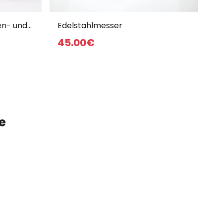
en- und
Edelstahlmesser
en
45
.00
€
e