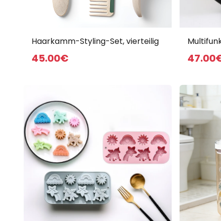
Alle Produkte
Haarkamm-Styling-Set, vierteilig
Multifun
45
.00
€
47
.00