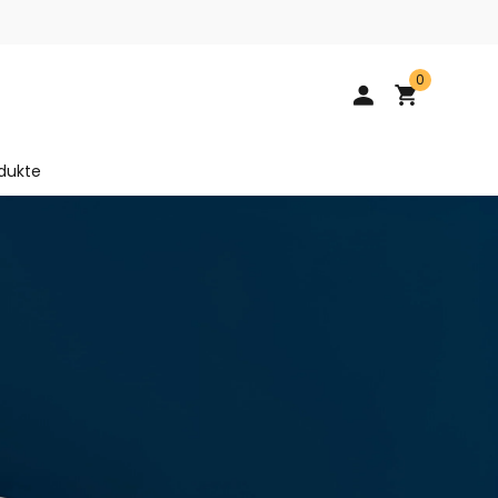
0
dukte