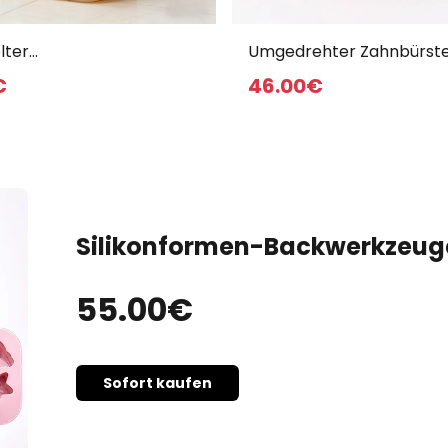
lter
Umgedrehter Zahnbürst
hrungsbehälter
Mundwasserbecher für d
€
46
.00
€
Heimgebrauch
Silikonformen-Backwerkzeug
55
.00
€
Sofort kaufen