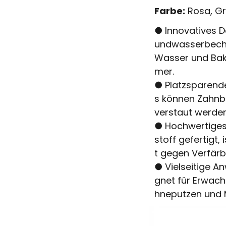
Farbe:
Rosa, Gr
● Innovatives 
undwasserbeche
Wasser und Bakt
mer.
● Platzsparend
s können Zahnbü
verstaut werden
● Hochwertiges 
stoff gefertigt,
t gegen Verfär
● Vielseitige A
gnet für Erwach
hneputzen und 