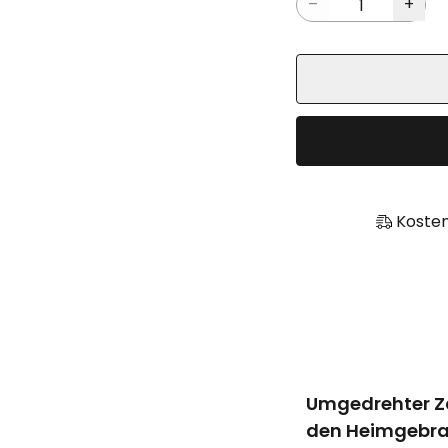
Kosten
Umgedrehter Z
den Heimgebr