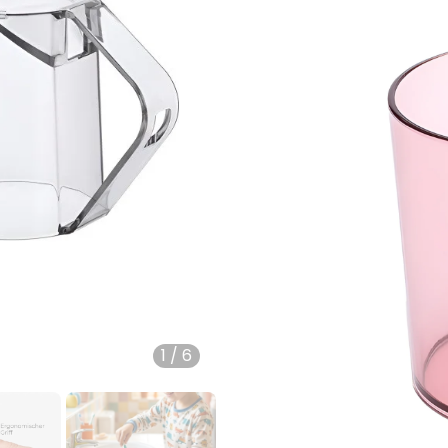
1
/
6