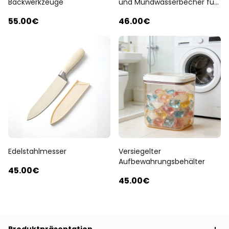
Backwerkzeuge
und Mundwasserbecher für
den Heimgebrauch
55
.00
€
46
.00
€
Edelstahlmesser
Versiegelter
Aufbewahrungsbehälter
45
.00
€
45
.00
€