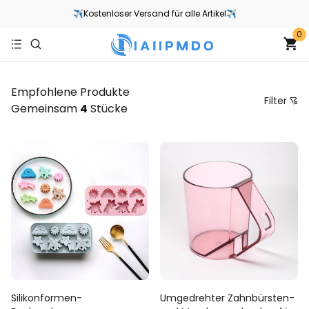
✈Kostenloser Versand für alle Artikel✈
0
Empfohlene Produkte
Filter
Gemeinsam
4
Stücke
Preis
Empfohlene Sortierung
Sortieren Sie nach Preis von niedrig nach hoch
Sortieren Sie nach Preis von hoch nach niedrig
Von neu nach alt
Von alt zu neu
Silikonformen-
Umgedrehter Zahnbürsten-