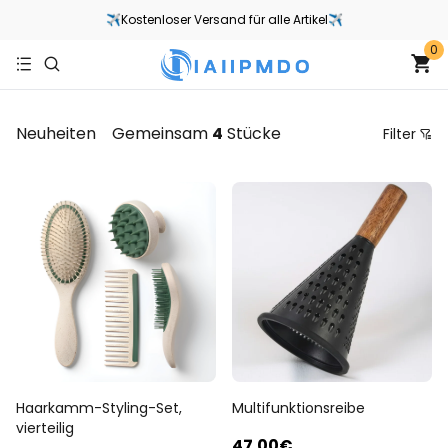
✈Kostenloser Versand für alle Artikel✈
0
Neuheiten
Gemeinsam
4
Stücke
Filter
Preis
Empfohlene Sortierung
Sortieren Sie nach Preis von niedrig nach hoch
Sortieren Sie nach Preis von hoch nach niedrig
Von neu nach alt
Von alt zu neu
Haarkamm-Styling-Set,
Multifunktionsreibe
vierteilig
47
.00
€