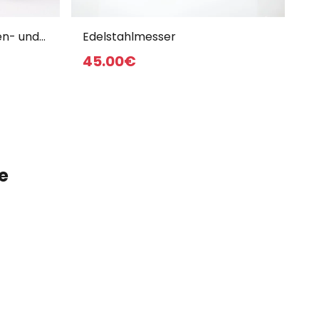
en- und
Edelstahlmesser
en
45
.00
€
e