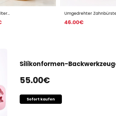
lter
Umgedrehter Zahnbürst
hrungsbehälter
Mundwasserbecher für d
€
46
.00
€
Heimgebrauch
Silikonformen-Backwerkzeug
55
.00
€
Sofort kaufen