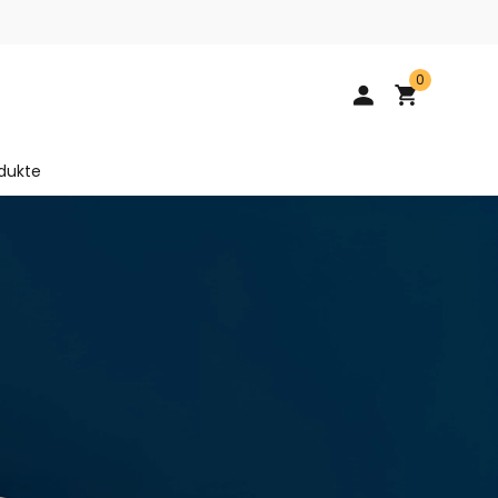
0
dukte