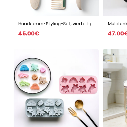
Alle Produkte
Haarkamm-Styling-Set, vierteilig
Multifun
45
.00
€
47
.00